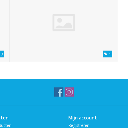
3
1
cten
Mijn account
ducten
Registreren