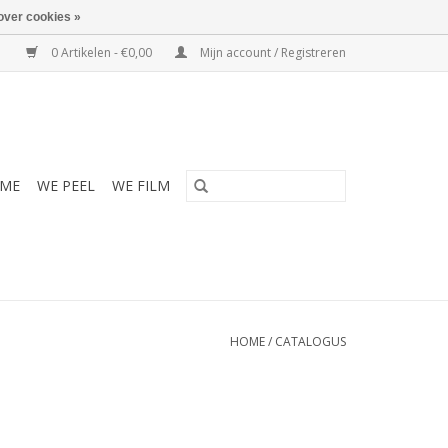
over cookies »
0 Artikelen - €0,00
Mijn account / Registreren
ME
WE PEEL
WE FILM
HOME
/
CATALOGUS