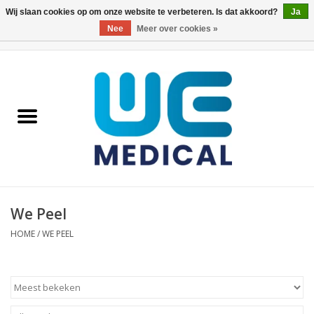
Wij slaan cookies op om onze website te verbeteren. Is dat akkoord?
Ja
Nee
Meer over cookies »
0 Artikelen - €0,00
Home
We Peel
WE Film
We Peel
HOME
/
WE PEEL