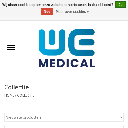
Wij slaan cookies op om onze website te verbeteren. Is dat akkoord?
Ja
Nee
Meer over cookies »
0 Artikelen - €0,00
Home
We Peel
WE Film
Collectie
HOME
/
COLLECTIE