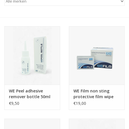
WE Peel adhesive
WE Film non sting
remover bottle 50ml
protective film wipe
30st
€9,50
€19,00