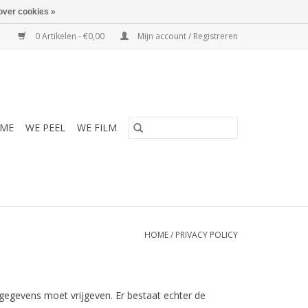
over cookies »
0 Artikelen - €0,00
Mijn account / Registreren
ME
WE PEEL
WE FILM
HOME
/
PRIVACY POLICY
gegevens moet vrijgeven. Er bestaat echter de